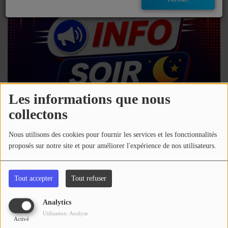
EMISSIONS
TITRES DIFFUSÉS
FRÉQUENCES
EVÈNEMENTS
Les informations que nous
collectons
LES JEUX
04 août 2026 - 16:00
Nous utilisons des cookies pour fournir les services et les fonctionnalités
JEUX CONCOURS
proposés sur notre site et pour améliorer l'expérience de nos utilisateurs.
Télécharger le podcast
Écouter le podcast
CONTACTEZ-NOUS
Tout accepter
Tout refuser
Retrouvez toute l'actu des Hautes-Pyrénées
RÉGIE PUBLICTIAIRE
Analytics
Commentaires(0)
Utilisation: Analyse
Activé