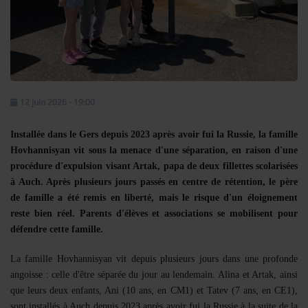
Se connecter
12 juin 2026 - 19:00
Installée dans le Gers depuis 2023 après avoir fui la Russie, la famille
Hovhannisyan vit sous la menace d'une séparation, en raison d'une
procédure d'expulsion visant Artak, papa de deux fillettes scolarisées
à Auch. Après plusieurs jours passés en centre de rétention, le père
de famille a été remis en liberté, mais le risque d'un éloignement
reste bien réel. Parents d'élèves et associations se mobilisent pour
défendre cette famille.
La famille Hovhannisyan vit depuis plusieurs jours dans une profonde
angoisse : celle d'être séparée du jour au lendemain. Alina et Artak, ainsi
que leurs deux enfants, Ani (10 ans, en CM1) et Tatev (7 ans, en CE1),
sont installés à Auch depuis 2023 après avoir fui la Russie à la suite de la