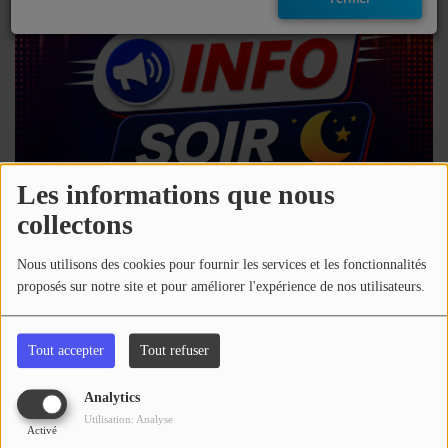
EMISSIONS
TITRES DIFFUSÉS
FRÉQUENCES
EVÈNEMENTS
Les informations que nous
collectons
LES JEUX
07 août 2026 - 16:00
Nous utilisons des cookies pour fournir les services et les fonctionnalités
JEUX CONCOURS
proposés sur notre site et pour améliorer l'expérience de nos utilisateurs.
Télécharger le podcast
Écouter le podcast
CONTACTEZ-NOUS
Tout accepter
Tout refuser
Retrouvez toute l'actu des Hautes-Pyrénées
RÉGIE PUBLICTIAIRE
Analytics
Commentaires(0)
Utilisation: Analyse
Activé