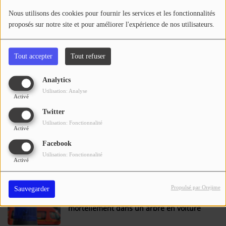
Se connecter
Nous utilisons des cookies pour fournir les services et les fonctionnalités
proposés sur notre site et pour améliorer l'expérience de nos utilisateurs.
Lot-et-Garonne : une femme de 20 ans
tuée dans un accident de poids lourd
Tout accepter
Tout refuser
Analytics
Tarn-et-Garonne : éjectés de la voiture,
Utilisation: Analyse
une femme tuée et un homme blessé
Activé
dans un choc avec un poids lourd
Twitter
Utilisation: Fonctionnalité
Activé
Lot-et-Garonne : un motard tué dans une
Facebook
collision avec une fourgonnette, sa moto a
Utilisation: Fonctionnalité
Activé
pris feu
Propulsé par Orejime
Sauvegarder
Lot-et-Garonne : un sexagénaire s'encastre
mortellement dans un arbre en voiture