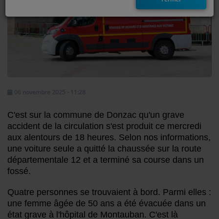
EMISSIONS
TITRES DIFFUSÉS
FRÉQUENCES
EVÈNEMENTS
06 novembre 2025 - 11:28
C'est sur la commune de Donzac qu'un grave
LES JEUX
accident de la circulation s'est produit ce mercredi
JEUX CONCOURS
aux alentours de 18 heures. Selon nos informations,
une voiture seule a quitté la chaussée sur la route
départementale 12 et a terminé sa course dans un
CONTACTEZ-NOUS
fossé.
RÉGIE PUBLICTIAIRE
Quatre personnes se trouvaient à bord. Parmi elles :
une femme âgée de 50 ans a été évacuée dans un
état grave à l'hôpital de Montauban. C'est là