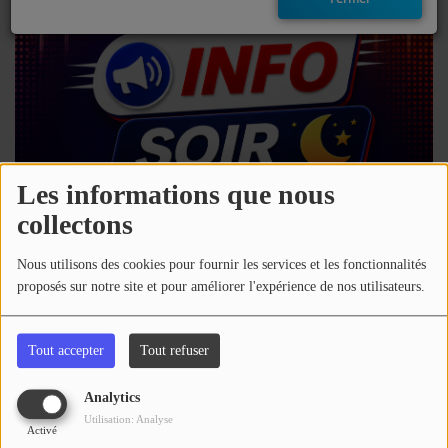
EMISSIONS
TITRES DIFFUSÉS
FRÉQUENCES
EVÈNEMENTS
Les informations que nous
collectons
LES JEUX
07 août 2026 - 15:00
Nous utilisons des cookies pour fournir les services et les fonctionnalités
JEUX CONCOURS
proposés sur notre site et pour améliorer l'expérience de nos utilisateurs.
Télécharger le podcast
Écouter le podcast
CONTACTEZ-NOUS
Tout accepter
Tout refuser
Retrouvez toute l'actu du Nord Gascogne
RÉGIE PUBLICTIAIRE
Analytics
Commentaires(0)
Utilisation: Analyse
Activé