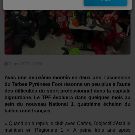
EMISSIONS
TITRES DIFFUSÉS
FRÉQUENCES
EVÈNEMENTS
21 mai 2026 - 17:34
LES JEUX
Avec une deuxième montée en deux ans, l'ascension
JEUX CONCOURS
du Tarbes Pyrénées Foot résonne un peu plus à l'aune
des difficultés du sport professionnel dans la capitale
bigourdane. Le TPF évoluera dans quelques mois au
CONTACTEZ-NOUS
sein du nouveau National 1, quatrième échelon du
ballon rond français.
RÉGIE PUBLICTIAIRE
« Quand on a repris le club avec Carlos, l'objectif c'était le
maintien en Régionale 1 ». A peine trois ans après