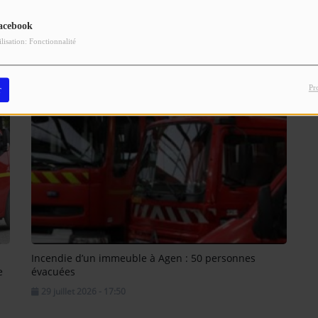
acebook
ilisation: Fonctionnalité
Pr
r
n
Incendie d’un immeuble à Agen : 50 personnes
e
évacuées
29 juillet 2026 - 17:50