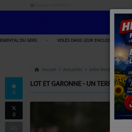
Espace membre
MENU
ACCUEIL
GERS
VOLÉS DANS LEUR ENCLOS À IBOS, LOU ET LIA, DE
INFOS
INFOS GERS
Accueil
Actualités
Infos Nord Gascogne
INFOS NORD GASCOGNE
LOT ET GARONNE - UN TERRIBLE A
0
INFOS HAUTES - PYRÉNÉES
LA RADIO
0
PODCAST