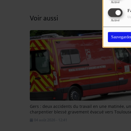
Activé
F
Voir aussi
Ut
Activé
Sauvegarde
Gers : deux accidents du travail en une matinée, u
charpentier blessé gravement évacué vers Toulous
04 août 2026 - 12:41