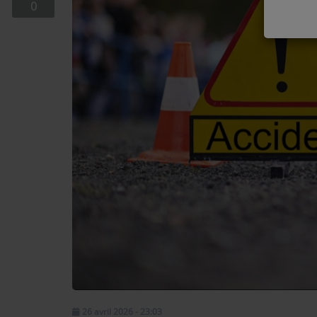
0
EQUIPE
EMISSIONS
TITRES DIFFUSÉS
FRÉQUENCES
EVÈNEMENTS
LES JEUX
JEUX CONCOURS
CONTACTEZ-NOUS
RÉGIE PUBLICTIAIRE
26 avril 2026 - 23:03