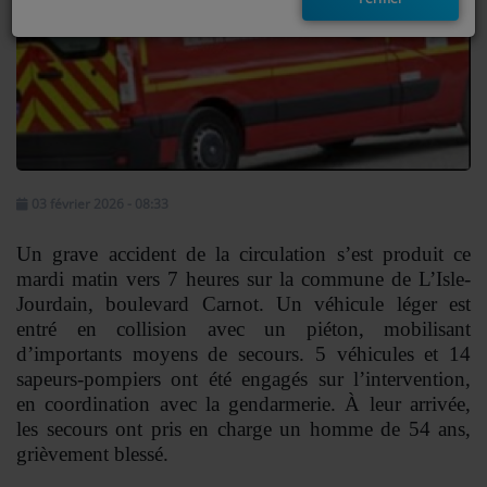
EMISSIONS
TITRES DIFFUSÉS
FRÉQUENCES
EVÈNEMENTS
03 février 2026 - 08:33
Un grave accident de la circulation s’est produit ce
LES JEUX
mardi matin vers 7 heures sur la commune de L’Isle-
JEUX CONCOURS
Jourdain, boulevard Carnot. Un véhicule léger est
entré en collision avec un piéton, mobilisant
d’importants moyens de secours. 5 véhicules et 14
CONTACTEZ-NOUS
sapeurs-pompiers ont été engagés sur l’intervention,
en coordination avec la gendarmerie. À leur arrivée,
RÉGIE PUBLICTIAIRE
les secours ont pris en charge un homme de 54 ans,
grièvement blessé.