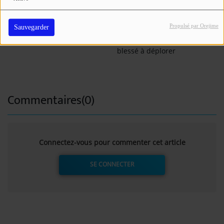
Auch : une fuite de gaz
Un incendie détruit une
entraîne l'évacuation d'une
caravane aménagée en
Propulsé par Orejime
Sauvegarder
école et prive 670 abonnés
restauration rapide à
d'alimentation
Bordères-sur-l'Échez, pas de
blessé à déplorer
Commentaires(0)
Connectez-vous pour commenter cet article
SE CONNECTER