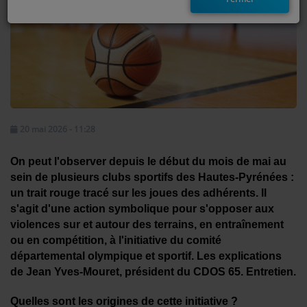
EMISSIONS
TITRES DIFFUSÉS
FRÉQUENCES
EVÈNEMENTS
20 mai 2026 - 11:28
LES JEUX
On peut l'observer depuis le début du mois de mai au
sein de plusieurs clubs sportifs des Hautes-Pyrénées :
JEUX CONCOURS
un trait rouge tracé sur les joues des adhérents. Il
s'agit d'une action symbolique pour s'opposer aux
violences sur et autour des terrains, en entraînement
CONTACTEZ-NOUS
ou en compétition, à l'initiative du comité
départemental olympique et sportif. Les explications
RÉGIE PUBLICTIAIRE
de Jean Yves-Mouret, président du CDOS 65. Entretien.
Quelles sont les origines de cette initiative ?