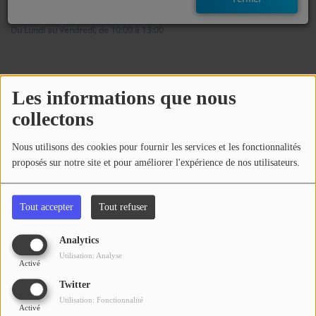
EMISSIONS
Du Lundi au Vendredi, de 10:00 à 13:00
TITRES DIFFUSÉS
FRÉQUENCES
Les informations que nous
Animateur(s) de l’émission
collectons
EVÈNEMENTS
Sebastien
Nous utilisons des cookies pour fournir les services et les fonctionnalités
Animateur
proposés sur notre site et pour améliorer l'expérience de nos utilisateurs.
LES JEUX
JEUX CONCOURS
Tout accepter
Tout refuser
Commentaires(0)
CONTACTEZ-NOUS
Analytics
Utilisation: Analyse
Activé
RÉGIE PUBLICTIAIRE
Connectez-vous pour commenter cet article
Twitter
Utilisation: Fonctionnalité
SE CONNECTER
Activé