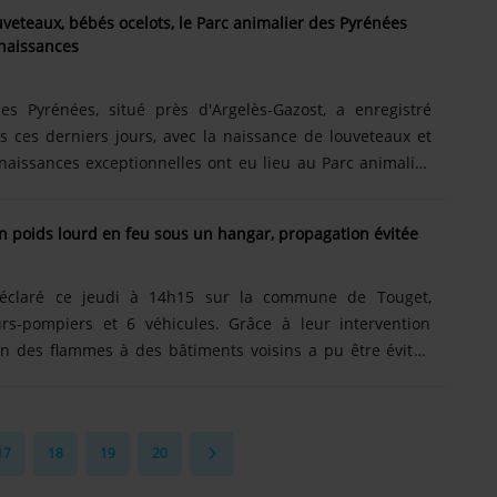
h et Agen. Pour la suite, après un fléchissement samedi
veteaux, bébés ocelots, le Parc animalier des Pyrénées
Nord-Ouest, les températures repartent à la hausse
 naissances
laire remarquable attendu à l'échelle de la France entre
es Pyrénées, situé près d'Argelès-Gazost, a enregistré
 ces derniers jours, avec la naissance de louveteaux et
 naissances exceptionnelles ont eu lieu au Parc animalier
rniers jours. Le parc, niché en plein cœur des Hautes-
 sur ses réseaux sociaux plusieurs naissances. La plus
un poids lourd en feu sous un hangar, propagation évitée
inq louveteaux noirs du Canada : deux mâles et trois
t agrandir la meute. Au début du mois, le parc avait déjà
déclaré ce jeudi à 14h15 sur la commune de Touget,
rs-pompiers et 6 véhicules. Grâce à leur intervention
on des flammes à des bâtiments voisins a pu être évitée
s sont intervenus à Touget, au lieu-dit En Lune pour un
poids lourd polybenne vide stationné sous un hangar
n 400 m². À leur arrivée, le véhicule a été rapidement
17
18
19
20
e sinistre s’est toutefois propagé à des stocks de pneus