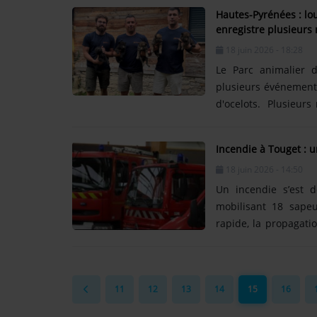
Montauban, 35° à Auc
Hautes-Pyrénées : lou
sur le Nord et le 
enregistre plusieurs
dimanche. Pic canicu
18 juin 2026 - 18:28
dimanche et......
Le Parc animalier d
plusieurs événements
d'ocelots. Plusieurs
des Pyrénées ces de
Pyrénées, a annoncé
Incendie à Touget : 
récente concerne c
18 juin 2026 - 14:50
femelles, qui viennen
annoncé la......
Un incendie s’est 
mobilisant 18 sapeu
rapide, la propagati
Les sapeurs-pompier
feu impliquant un 
métallique d’enviro
11
12
13
14
15
16
extrait du hangar. L
ainsi......