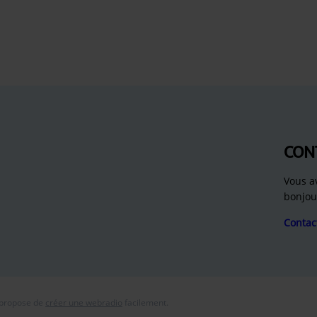
CON
Vous a
bonjou
Contac
 propose de
créer une webradio
facilement.