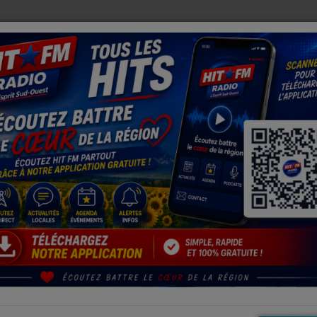
X PERROQUETS ENFIN RÉUNIS APRÈS DES SEMAINES DE RECHERCHE
rotection des populations.
ers a été placé en vigilance météorologique rouge pour