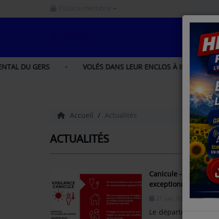
Espace membre
MENU
ACCUEIL
ERS
VOLÉS DANS LEUR ENCLOS À IBOS, LOU ET LIA, DEU
INFOS
INFOS GERS
Accueil
Actualités
INFOS NORD GASCOGNE
ACTUALITÉS
INFOS HAUTES - PYRÉNÉES
Canicule - Le Gers voit rouge, le préfet a décidé la mise en œuvre de mesures
exceptionnelles de p
LA RADIO
21 juin 2026 - 13:41
PODCAST
Le département du G