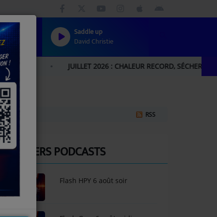
Saddle up
David Christie
JUILLET 2026 : CHALEUR RECORD, SÉCHERESSE HISTORI
RSS
DERNIERS PODCASTS
Flash HPY 6 août soir