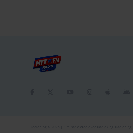
RadioKing © 2026 | Site radio créé avec
RadioKing
. RadioKing