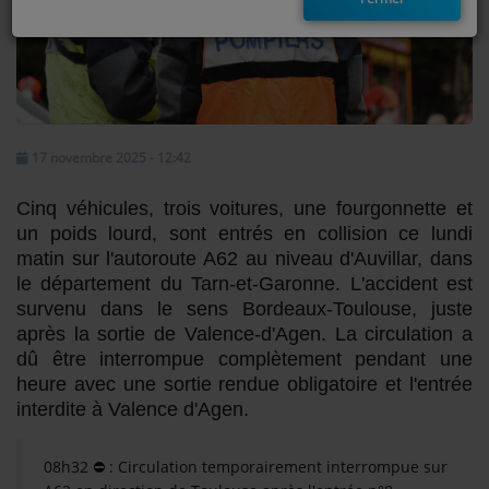
EMISSIONS
TITRES DIFFUSÉS
FRÉQUENCES
17 novembre 2025 - 12:42
EVÈNEMENTS
Cinq véhicules, trois voitures, une fourgonnette et
un poids lourd, sont entrés en collision ce lundi
LES JEUX
matin sur l'autoroute A62 au niveau d'Auvillar, dans
le département du Tarn-et-Garonne. L'accident est
JEUX CONCOURS
survenu dans le sens Bordeaux-Toulouse, juste
après la sortie de Valence-d'Agen. La circulation a
dû être interrompue complètement pendant une
CONTACTEZ-NOUS
heure avec une sortie rendue obligatoire et l'entrée
interdite à Valence d'Agen.
RÉGIE PUBLICTIAIRE
08h32 ⛔ : Circulation temporairement interrompue sur